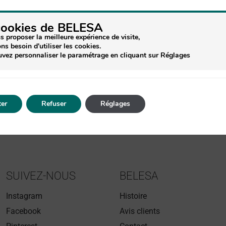
COSM’ETHIQUE FABRICATION CEVENOLE
BELESA est une marque de cosmétiques
cookies de BELESA
cévenole, honnête et respectueuse de l’homme et
s proposer la meilleure expérience de visite,
de l’environnement en favorisant les produits
ns besoin d'utiliser les cookies.
régionaux et les actifs naturels, mieux reconnus
vez personnaliser le paramétrage en cliquant sur Réglages
par la peau. Le baume Absolu La Petite Cévenole
« Autentico » est un petit produit miracle, pour
toute la famille et tous types de peaux, corps
ou…
er
Refuser
Réglages
SUIVEZ-NOUS
BELESA
Instagram
Histoire
Facebook
Avis clients