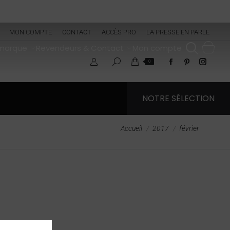
MON COMPTE
CONTACT
ACCÈS PRO
LA PRESSE EN PARLE
 marque
Revendeurs & Contact
Mon compte
0
NOTRE SÉLECTION
Vous êtes ici :
Accueil
2017
février