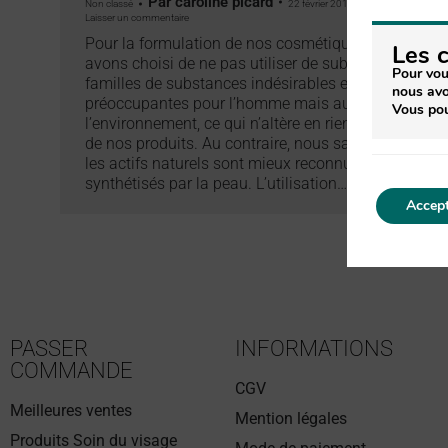
Par
caroline picard
Non classé
22 février 2017
Laisser un commentaire
Pour la formulation de nos cosmétiques, nous
Les 
avons choisi de ne pas utiliser de substances ou
Pour vou
familles de substances indésirables et
nous avo
préoccupantes pour l’homme mais aussi pour
Vous pou
l’environnement, ce qui n’altère en rien la qualité
de nos produits. Au contraire, nous savons que
les actifs naturels sont mieux reconnus et
synthétisés par la peau. L’utilisation…
Accept
PASSER
INFORMATIONS
COMMANDE
CGV
Meilleures ventes
Mention légales
Produits Soin du visage