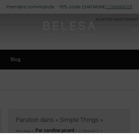
Première commande : -15% code CHATAIGNE
COMMANDER
ACHETER MAINTENANT
La
Blog
Parution dans « Simple Things »
Par
caroline picard
Non classé
21 février 2017
Laisser un commentaire