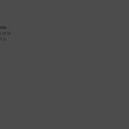
ante
:
 et le
t à