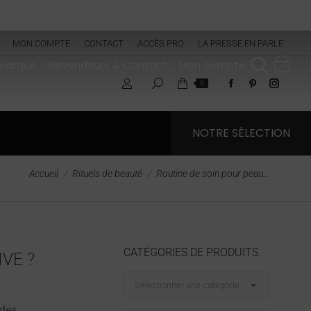
MON COMPTE
CONTACT
ACCÈS PRO
LA PRESSE EN PARLE
 marque
Revendeurs & Contact
Mon compte
0
NOTRE SÉLECTION
Vous êtes ici :
Accueil
Rituels de beauté
Routine de soin pour peau…
CATÉGORIES DE PRODUITS
VE ?
Sélectionner une catégorie
 des