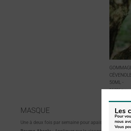
GOMMAGE
CÉVENOLE
50ML -
24.90
€
TVA inc
MASQUE
Les 
Pour vou
nous avo
Une à deux fois par semaine pour apaiser et nourrir :
Vous pou