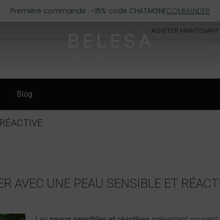
Première commande : -15% code CHATAIGNE
COMMANDER
ACHETER MAINTENANT
La
Blog
 RÉACTIVE
ER AVEC UNE PEAU SENSIBLE ET RÉACTI
Les
peaux sensibles et réactives
présentent souvent