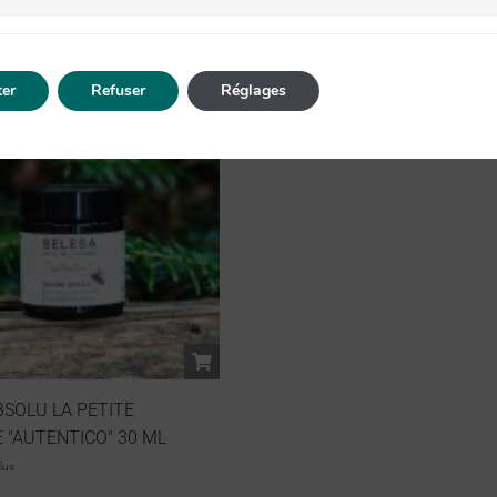
r. Retirer l’excédent si nécessaire.
er
Refuser
Réglages
SOLU LA PETITE
 "AUTENTICO" 30 ML
lus