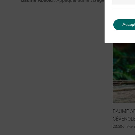
Baume Absolu
: Appliquer sur le visage et laisser pose
Accept
BAUME AB
CÉVENOLE
23.50
€
TVA inc