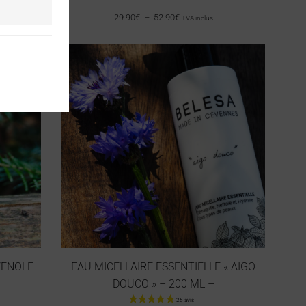
29.90
€
–
52.90
€
TVA inclus
VENOLE
EAU MICELLAIRE ESSENTIELLE « AIGO
DOUCO » – 200 ML –