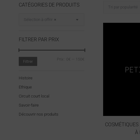
CATÉGORIES DE PRODUITS
Sélection à offrir
×
FILTRER PAR PRIX
Prix :
0€
—
150€
Filtrer
Histoire
Ethique
Circuit court local
Savoir-faire
Découvrir nos produits
COSMÉTIQUES 
À 