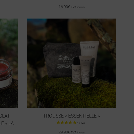
16.90
€
TVA inclus
CLAT
TROUSSE « ESSENTIELLE »
E « LA
29.90
€
TVA inclus