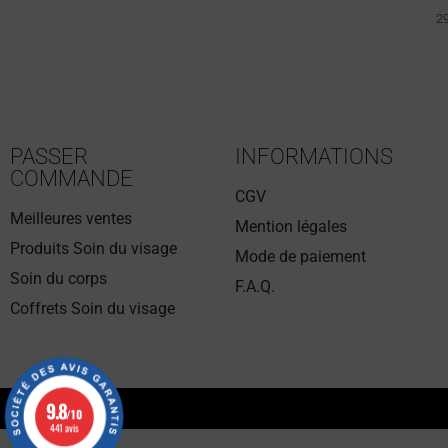
29
PASSER
INFORMATIONS
COMMANDE
CGV
Meilleures ventes
Mention légales
Produits Soin du visage
Mode de paiement
Soin du corps
F.A.Q.
Coffrets Soin du visage
9.8
9.8
/10
/10
441 avis
441 avis