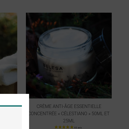
GE
CRÈME ANTI-ÂGE ESSENTIELLE
& 50ML)
CONCENTRÉE « CÉLESTIANO » 50ML ET
25ML