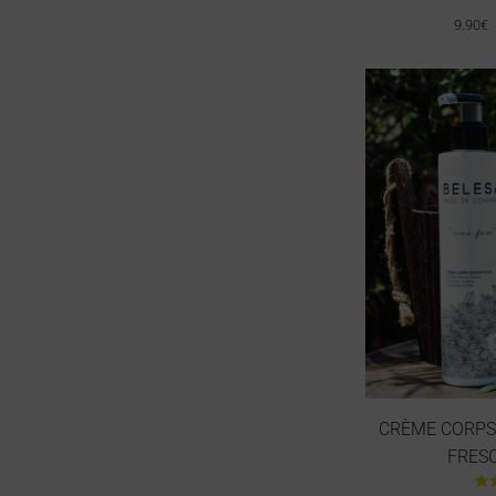
9.90
€
CRÈME CORPS
FRESC