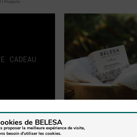
11 Products
EAU BELESA MADE IN
CRÈME HYDRATANTE VISA
cookies de BELESA
CEVENNES
ESSENTIELLE « ESCLAIRE » (25 
s proposer la meilleure expérience de visite,
1 Product
ns besoin d'utiliser les cookies.