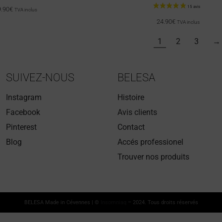
.90
€
TVA inclus
24.90
€
TVA inclus
1
2
3
→
SUIVEZ-NOUS
BELESA
Instagram
Histoire
Facebook
Avis clients
Pinterest
Contact
Blog
Accés professionel
Trouver nos produits
BELESA Made in Cévennes | ©
Insomniaq
– 2024. Tous droits réservés