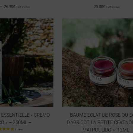
–
26.90
€
23.50
€
TVA inclus
TVA inclus
 ESSENTIELLE « CREMO
BAUME ECLAT DE ROSE OU E
O » – 250ML –
D’ABRICOT LA PETITE CÉVENOL
MAI POULIDO »- 12ML-