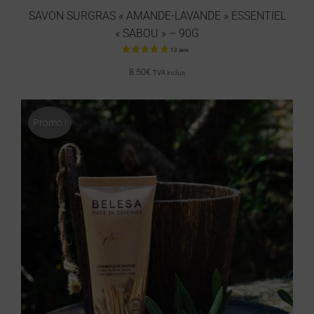
SAVON SURGRAS « AMANDE-LAVANDE » ESSENTIEL
« SABOU » – 90G
33 avis
8.50
€
TVA inclus
Promo !