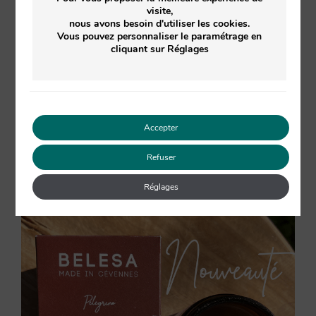
visite,
nous avons besoin d'utiliser les cookies.
Vous pouvez personnaliser le paramétrage en
cliquant sur Réglages
13 avis
SAVON SURGRAS « OLIVE – CEDRE » ESSENTIEL
Accepter
« SABOU » 90G
Refuser
8.50
€
TVA inclus
Réglages