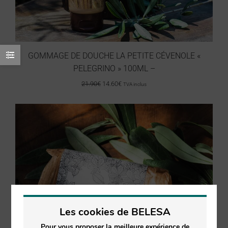
GOMMAGE DE DOUCHE LA PETITE CÉVENOLE «
PELEGRINO » 100ML –
21.90
€
14.60
€
TVA inclus
Les cookies de BELESA
Pour vous proposer la meilleure expérience de