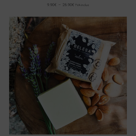
9.90
€
–
26.90
€
TVA inclus