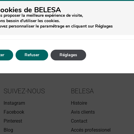
cookies de BELESA
s proposer la meilleure expérience de visite,
ns besoin d'utiliser les cookies.
vez personnaliser le paramétrage en cliquant sur Réglages
er
Refuser
Réglages
SUIVEZ-NOUS
BELESA
Instagram
Histoire
Facebook
Avis clients
Pinterest
Contact
Blog
Accés professionel