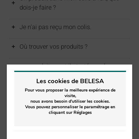
dois-je faire ?
Je n’ai pas reçu mon colis.
Où trouver vos produits ?
vos produits sont-ils testés sur les
animaux ?
Les cookies de BELESA
Pour vous proposer la meilleure expérience de
Vos produits sont-ils végan ?
visite,
nous avons besoin d'utiliser les cookies.
Vous pouvez personnaliser le paramétrage en
cliquant sur Réglages
Partager cette page