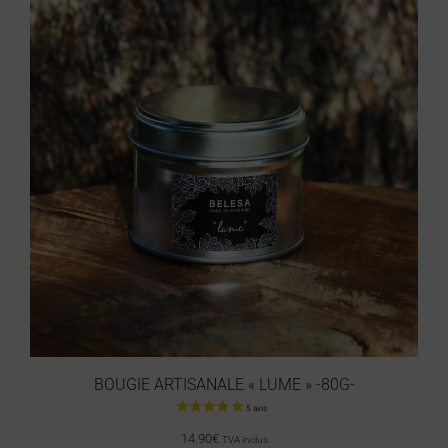
BOUGIE ARTISANALE « LUME » -80G-
14.90
€
TVA inclus