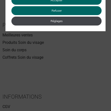
Accepter
Refuser
5 avis
Réglages
PASSER COMMANDE
Meilleures ventes
Produits Soin du visage
Soin du corps
Coffrets Soin du visage
INFORMATIONS
CGV