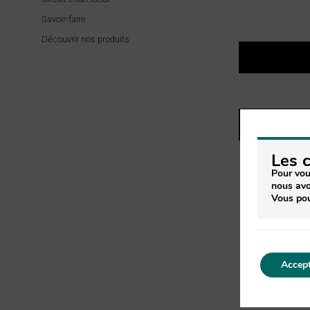
Savoir-faire
Découvrir nos produits
Les 
Pour vou
nous avo
Vous pou
PRODUITS
Accept