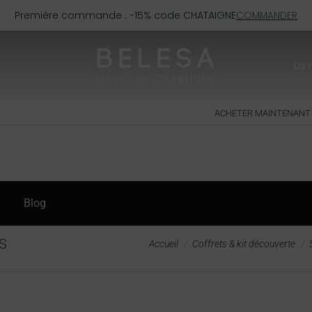
Première commande : -15% code CHATAIGNE
COMMANDER
La
ACHETER MAINTENANT
Blog
Vous êtes ici :
S
Accueil
Coffrets & kit découverte