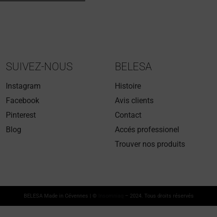
SUIVEZ-NOUS
BELESA
Instagram
Histoire
Facebook
Avis clients
Pinterest
Contact
Blog
Accés professionel
Trouver nos produits
BELESA Made in Cévennes | ©
Insomniaq
– 2024. Tous droits réservés