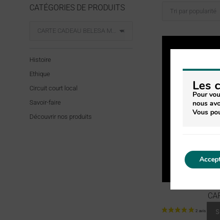
CATÉGORIES DE PRODUITS
CARTE CADEAU BELESA MADE IN CEVENNES
×
Histoire
Ethique
Les 
Circuit court local
Pour vou
nous avo
Savoir-faire
Vous pou
Découvrir nos produits
Accept
CA
S