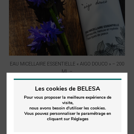
84 avis
EAU MICELLAIRE ESSENTIELLE « AIGO DOUCO » – 200
ML –
Les cookies de BELESA
16.90
€
TVA inclus
Pour vous proposer la meilleure expérience de
visite,
nous avons besoin d'utiliser les cookies.
Vous pouvez personnaliser le paramétrage en
cliquant sur Réglages