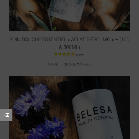
SOIN DOUCHE ESSENTIEL « AFLAT D’ESCUMO » – (100
& 500ML)
9.90
€
–
26.90
€
TVA inclus