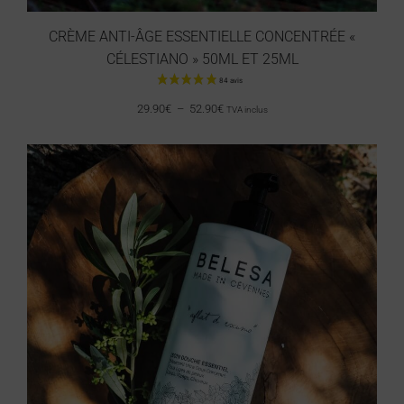
CRÈME ANTI-ÂGE ESSENTIELLE CONCENTRÉE «
CÉLESTIANO » 50ML ET 25ML
29.90
€
–
52.90
€
TVA inclus
65 avis