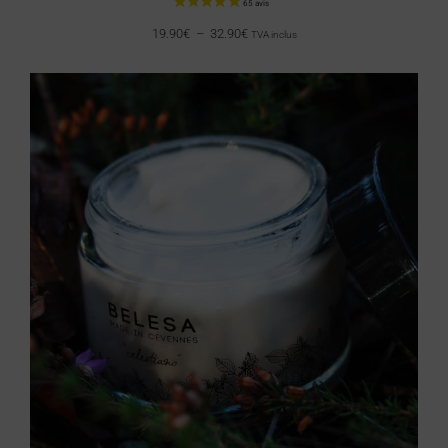
19.90
€
–
32.90
€
TVA inclus