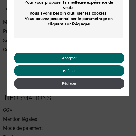
Pour vous proposer la meilleure expérience de
visite,
PASSER COMMANDE
nous avons besoin d'utiliser les cookies.
Vous pouvez personnaliser le paramétrage en
Meilleures ventes
cliquant sur Réglages
Produits Soin du visage
Soin du corps
Coffrets Soin du visage
Accepter
Refuser
Réglages
INFORMATIONS
CGV
Mention légales
Mode de paiement