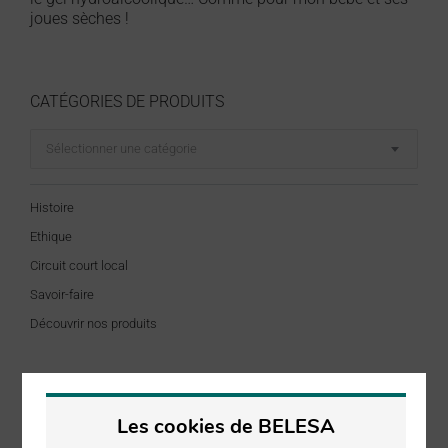
joues sèches !
CATÉGORIES DE PRODUITS
Sélectionner une catégorie
Histoire
Ethique
Circuit court local
Savoir-faire
Découvrir nos produits
Les cookies de BELESA