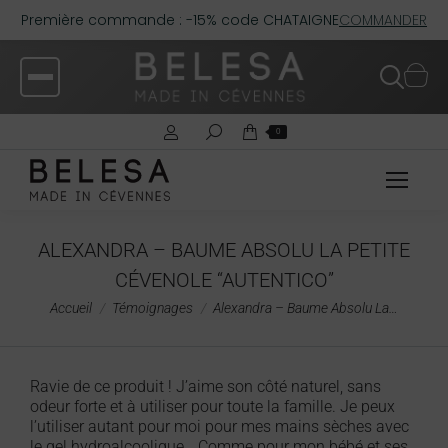
Première commande : -15% code CHATAIGNE
COMMANDER
0
ALEXANDRA – BAUME ABSOLU LA PETITE
CÉVENOLE “AUTENTICO”
Vous êtes ici :
Accueil
Témoignages
Alexandra – Baume Absolu La…
Ravie de ce produit ! J’aime son côté naturel, sans
odeur forte et à utiliser pour toute la famille. Je peux
l’utiliser autant pour moi pour mes mains sèches avec
le gel hydroalcoolique… Comme pour mon bébé et ses