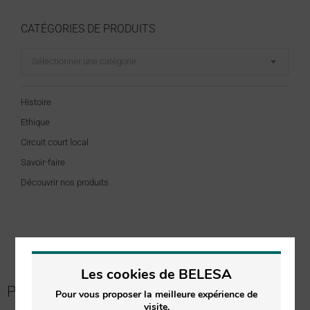
CATÉGORIES DE PRODUITS
Sélectionner une catégorie
Histoire
Ethique
Circuit court local
Savoir-faire
Découvrir nos produits
Les cookies de BELESA
PASSER COMMANDE
Pour vous proposer la meilleure expérience de
visite,