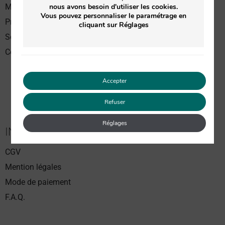
nous avons besoin d'utiliser les cookies.
Meilleures ventes
Vous pouvez personnaliser le paramétrage en
Produits Soin du visage
cliquant sur Réglages
Soin du corps
Coffrets Soin du visage
Accepter
Refuser
Réglages
INFORMATIONS
CGV
Mention légales
Mode de paiement
F.A.Q.