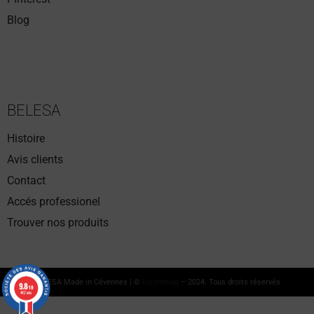
Blog
1 avis
BELESA
Histoire
Avis clients
Contact
Accés professionel
Trouver nos produits
BELESA Made in Cévennes | ©
Insomniaq
– 2024. Tous droits réservés
9.8
9.8
/10
/10
442 avis
442 avis