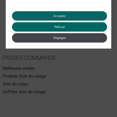
-30ML-
Accepter
18 avis
49.90
€
36.00
€
TVA inclus
Refuser
Réglages
PASSER COMMANDE
Meilleures ventes
Produits Soin du visage
Soin du corps
Coffrets Soin du visage