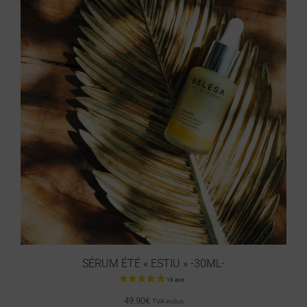
SÉRUM ÉTÉ « ESTIU » -30ML-
49.90
€
TVA inclus