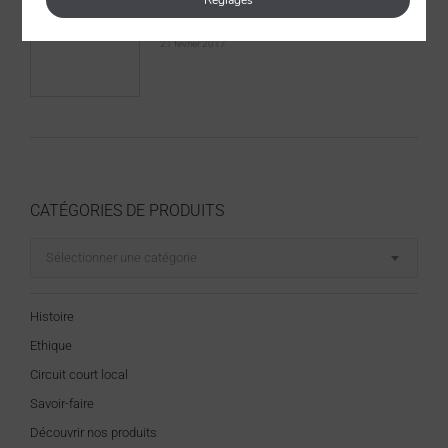
Réglages
Parution dans « Simple Things »
21 février 2017
CATÉGORIES DE PRODUITS
Sélectionner une catégorie
Histoire
Ethique
Circuit court local
Savoir-faire
Découvrir nos produits