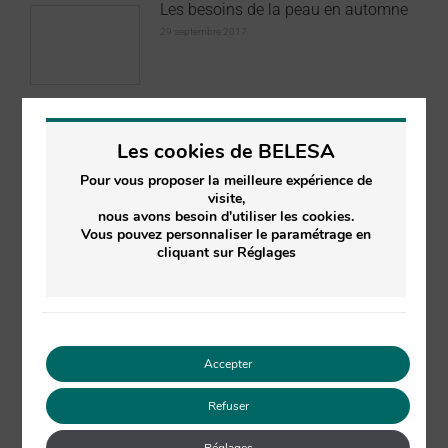
Les besoins de la peau en automne
29 septembre 2017
Grâce à vous, nous nous rendons au
salon du Made In France!
Les cookies de BELESA
25 septembre 2017
Pour vous proposer la meilleure expérience de
visite,
nous avons besoin d'utiliser les cookies.
Vous pouvez personnaliser le paramétrage en
Article blog « Les chroniques de
cliquant sur Réglages
Myrtylle »
6 septembre 2017
La formulation rigoureuse de nos
Accepter
cosmétiques
22 février 2017
Refuser