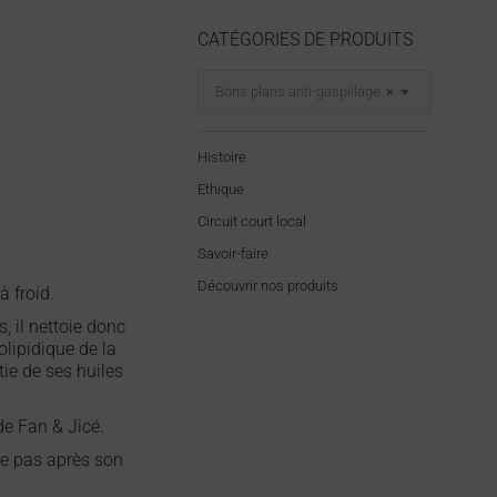
CATÉGORIES DE PRODUITS
Bons plans anti-gaspillage
×
Histoire
Ethique
Circuit court local
Savoir-faire
Découvrir nos produits
à froid.
, il nettoie donc
olipidique de la
ie de ses huiles
de Fan & Jicé.
ire pas après son