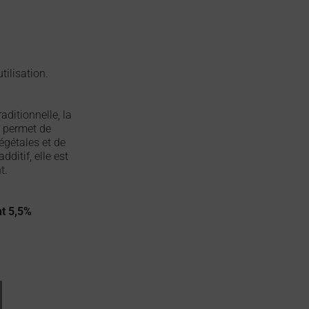
tilisation.
aditionnelle, la
e permet de
égétales et de
ditif, elle est
t.
nt 5,5%