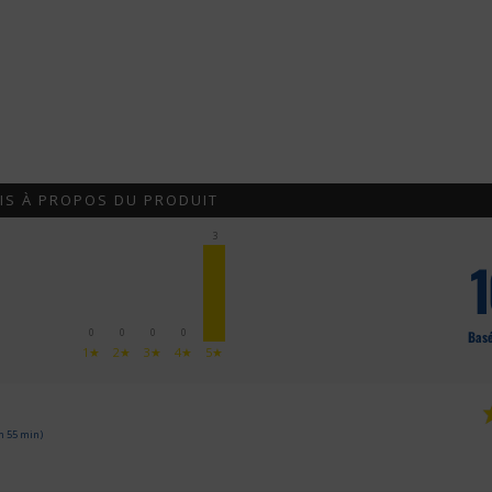
IS À PROPOS DU PRODUIT
3
0
0
0
0
Basé
1★
2★
3★
4★
5★
 h 55 min)