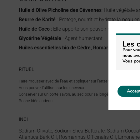
Huile d’Olive
Picholine des Cévennes
: Huile végétale 
Beurre de Karité
: Protège, nourrit et hydrate la peau e
Huile de Coco
: Elle apporte son pouvoir moussant et u
Glycérine Végétale
: Agent humectant.
Les 
Huiles essentielles bio de Cèdre, Romarin, Eucalyptu
Pour vou
nous avo
Vous pou
RITUEL
Faire mousser avec de l’eau et appliquer sur l’ensemble du corps hum
Vous pouvez l’utiliser sur les cheveux.
Accept
Conserver sur un porte savon, au sec pour sa longévité.
Bonne idée cadeau.
INCI
Sodium Olivate, Sodium Shea Butterate, Sodium Cocoate,
Atlantica Bark Oil, Rosmarinus Officinalis Oil, Limonene,