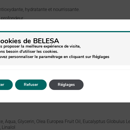
antioxydante, hydratante et nourrissante.
n profondeur.
ne agréable onctuosité.
cookies de BELESA
s
: Parfum boisé et vivifiant.
s proposer la meilleure expérience de visite,
ns besoin d'utiliser les cookies.
vez personnaliser le paramétrage en cliquant sur Réglages
ide, puis rincer.
er
Refuser
Réglages
 Aqua, Glycerin, Olea Europea Fruit Oil, Eucalyptus Globulus Le
 Linalol