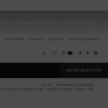
 marque
Revendeurs & Contact
Mon compte
MON COMPTE
CONTACT
ACCÈS PRO
LA PRESSE EN PARLE
0
NOTRE SÉLECTION
Accueil
Bons plans anti-gaspillage
LLAGE Savon surgras « OLIVE – CEDRE » Essentiel « Sabou » 90g