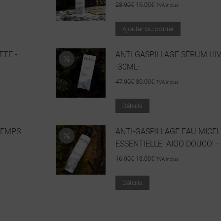
23.90
€
16.00
€
TVA inclus
Ajouter au panier
TTE -
ANTI GASPILLAGE SÉRUM HIV
-30ML-
47.90
€
30.00
€
TVA inclus
Détails
TEMPS
ANTI-GASPILLAGE EAU MICEL
ESSENTIELLE "AIGO DOUCO" - 
16.90
€
13.00
€
TVA inclus
Détails