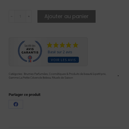
Ajouter au panier
﹣
﹢
Basé sur 2 avis
VOIR LES AVIS
Catégories :
Brumes Parfumées
,
Cosmétiques & Produits de beauté à petit prix
,
Gamme La Petite Cévenole Belesa
,
Rituels de Saison
Partager ce produit