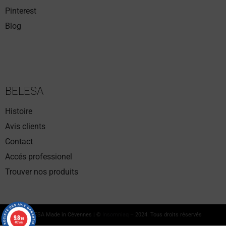
Pinterest
Blog
BELESA
Histoire
Avis clients
Contact
Accés professionel
Trouver nos produits
BELESA Made in Cévennes | ©
Insomniaq
– 2024. Tous droits réservés
9.8
9.8
/10
/10
442 avis
442 avis