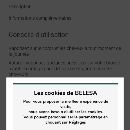
Description
Informations complémentaires
Conseils d’utilisation
Vaporisez sur le corps et les cheveux à tout moment de
la journée.
Astuce : vaporisez quelques pressions sur votre brosse
avant le coiffage pour délicatement parfumer votre
chevelure.
Les engagements BELESA
Les cookies de BELESA
✓ 100 % d’ingrédients naturels
Pour vous proposer la meilleure expérience de
✓ 63,1 % d’ingrédients biologiques
visite,
✓ 6,1 % d’ingrédients issus des Cévennes
nous avons besoin d'utiliser les cookies.
✓ Fabriquée en Occitanie
Vous pouvez personnaliser le paramétrage en
cliquant sur Réglages
✓ Corps & cheveux
✓ Tous types de peaux