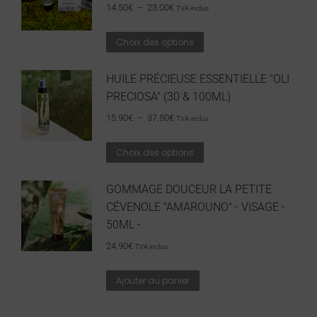
14.50
€
–
23.00
€
TVA inclus
Choix des options
HUILE PRÉCIEUSE ESSENTIELLE "OLI
PRECIOSA" (30 & 100ML)
15.90
€
–
37.50
€
TVA inclus
Choix des options
GOMMAGE DOUCEUR LA PETITE
CÉVENOLE "AMAROUNO" - VISAGE -
50ML -
24.90
€
TVA inclus
Ajouter au panier