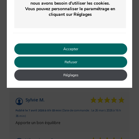
nous avons besoin d'utiliser les cookies.
Vous pouvez personnaliser le paramétrage en
cliquant sur Réglages
VOIR L'ATTESTATION
10
Accepter
/10
Véronique G.
Refuser
Basé sur 9 avis
Publié le 8 juin 2026 à 16 h 47 min
(Date de commande : Le 26 mai 2026 à 17 h 18
Réglages
min)
parfaite après l’eau micellaire
Sylvie M.
Publié le 7 avril 2026 à 8 h 03 min
(Date de commande : Le 26 mars 2026 à 16 h
38 min)
Apporte un bon équilibre