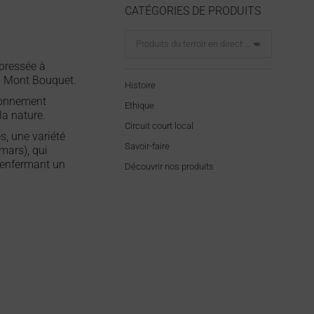
CATÉGORIES DE PRODUITS
Produits du terroir en direct de nos producteurs
×
 pressée à
u Mont Bouquet.
Histoire
ronnement
Ethique
la nature.
Circuit court local
s, une variété
Savoir-faire
-mars), qui
renfermant un
Découvrir nos produits