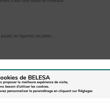
mment à leur forte teneur en minéraux.
 poulet, les légumes, les pâtes…
cookies de BELESA
sante pour la peau et la protège du dessèchement, elle lui donne d
s proposer la meilleure expérience de visite,
 la rend plus éclatante.
ns besoin d'utiliser les cookies.
vez personnaliser le paramétrage en cliquant sur Réglages
s et sensibles.