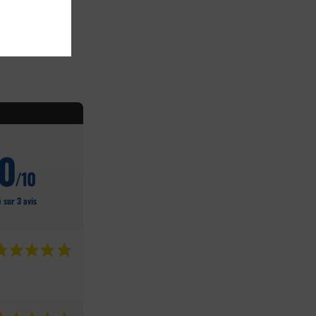
10
/10
 sur 3 avis