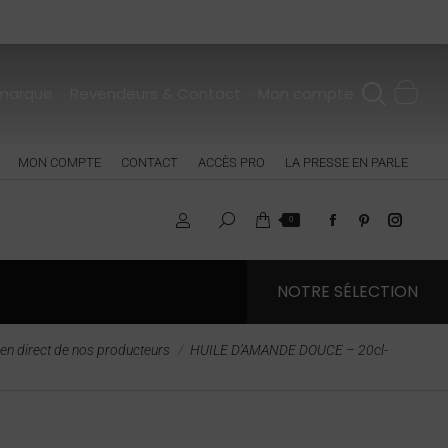
 marque
Revendeurs & Contact
Mon compte
MON COMPTE
CONTACT
ACCÈS PRO
LA PRESSE EN PARLE
0
NOTRE SÉLECTION
r en direct de nos producteurs
HUILE D’AMANDE DOUCE – 20cl-