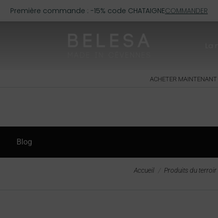
Première commande : -15% code CHATAIGNE
COMMANDER
La
ACHETER MAINTENANT
Blog
Vous êtes ici :
Accueil
Produits du terroi