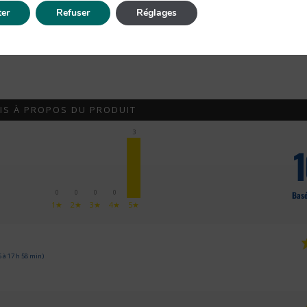
er
Refuser
Réglages
IS À PROPOS DU PRODUIT
3
0
0
0
0
Basé
1★
2★
3★
4★
5★
 à 17 h 58 min)