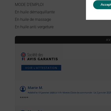
Accept
MODE D’EMPLOI
En huile démaquillante
En huile de massage
En huile anti vergeture
AV
VOIR L'ATTESTATION
Marie M.
Publié le 17 janvier 2025 à 11 h 18 min
(Date de commande : Le 2 janvier 2025
*****