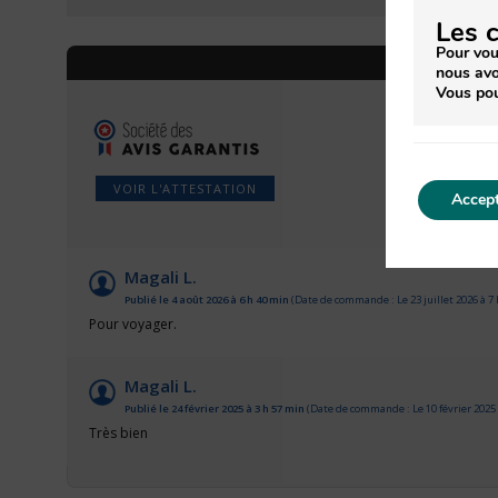
Les 
Pour vou
AV
nous avo
Vous pou
VOIR L'ATTESTATION
Accept
Magali L.
Publié le 4 août 2026 à 6 h 40 min
(Date de commande : Le 23 juillet 2026 à 7
Pour voyager.
Magali L.
Publié le 24 février 2025 à 3 h 57 min
(Date de commande : Le 10 février 2025 
Très bien