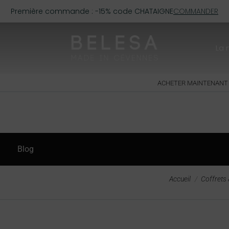
Première commande : -15% code CHATAIGNE
COMMANDER
La
ACHETER MAINTENANT
Blog
Vous êtes ici :
Accueil
Coffrets 