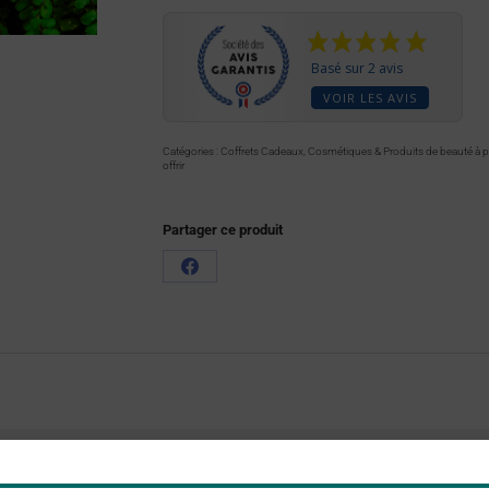
Basé sur 2 avis
VOIR LES AVIS
Catégories :
Coffrets Cadeaux
,
Cosmétiques & Produits de beauté à pe
offrir
Partager ce produit
0.200 kg