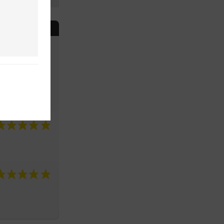
10
/10
 sur 2 avis