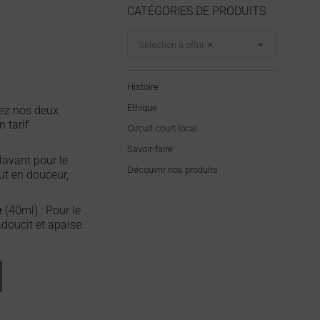
CATÉGORIES DE PRODUITS
Sélection à offrir
×
Histoire
Ethique
rez nos deux
 tarif
Circuit court local
Savoir-faire
lavant pour le
Découvrir nos produits
out en douceur,
e
(40ml) : Pour le
adoucit et apaise.