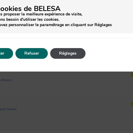
cookies de BELESA
s proposer la meilleure expérience de visite,
IS À PROPOS DU PRODUIT
ns besoin d'utiliser les cookies.
vez personnaliser le paramétrage en cliquant sur Réglages
2
er
Refuser
Réglages
0
0
0
0
Basé
1★
2★
3★
4★
5★
 h 55 min)
à 3 h 14 min)