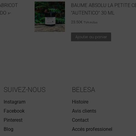
ABRICOT
BAUME ABSOLU LA PETITE C
DO »-
"AUTENTICO" 30 ML
23.50
€
TVA inclus
Ajouter au panier
SUIVEZ-NOUS
BELESA
Instagram
Histoire
Facebook
Avis clients
Pinterest
Contact
Blog
Accés professionel