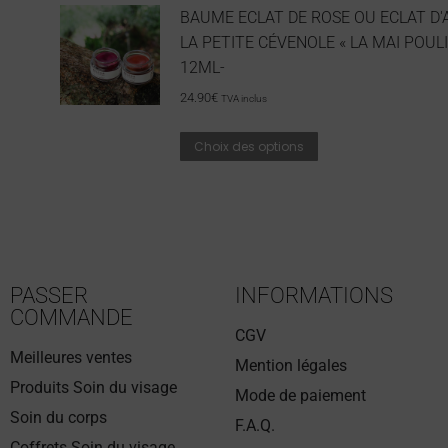
BAUME ECLAT DE ROSE OU ECLAT D'
LA PETITE CÉVENOLE « LA MAI POULI
12ML-
24.90
€
TVA inclus
Choix des options
PASSER
INFORMATIONS
COMMANDE
CGV
Meilleures ventes
Mention légales
Produits Soin du visage
Mode de paiement
Soin du corps
F.A.Q.
Coffrets Soin du visage