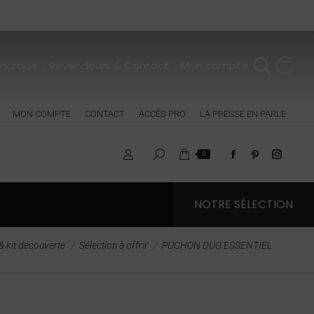
 marque
Revendeurs & Contact
Mon compte
MON COMPTE
CONTACT
ACCÈS PRO
LA PRESSE EN PARLE
0
NOTRE SÉLECTION
& kit découverte
Sélection à offrir
POCHON DUO ESSENTIEL