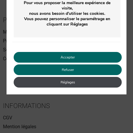
Pour vous proposer la meilleure expérience de
visite,
nous avons besoin d'utiliser les cookies.
Vous pouvez personnaliser le paramétrage en
PASSER COMMANDE
cliquant sur Réglages
Meilleures ventes
Produits Soin du visage
Soin du corps
Accepter
Coffrets Soin du visage
Refuser
Réglages
INFORMATIONS
CGV
Mention légales