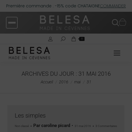
Première commande : -15% code CHATAIGNE
COMMANDER
0
ARCHIVES DU JOUR :
31 MAI 2016
Vous êtes ici :
Accueil
2016
mai
31
Les simples
Par
caroline picard
Non classé
31 mai 2016
3 Commentaires