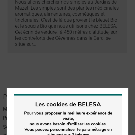
Nous allons chercher nos simples au Jardins de
Mazet. Les simples sont des plantes médicinales
aromatiques, alimentaires, cosmétiques et
tinctoriales. C’est de là que provient le bleuet Bio
et le soucis Bio que nous utilisons chez BELESA.
Cet écrin de verdure, à 450 mètres d’altitude, sur
les contreforts des Cévennes dans le Gard, se
situe sur…
PASSER COMMANDE
Les cookies de BELESA
Meilleures ventes
Pour vous proposer la meilleure expérience de
Produits Soin du visage
visite,
nous avons besoin d'utiliser les cookies.
Soin du corps
Vous pouvez personnaliser le paramétrage en
cliquant sur Réglages