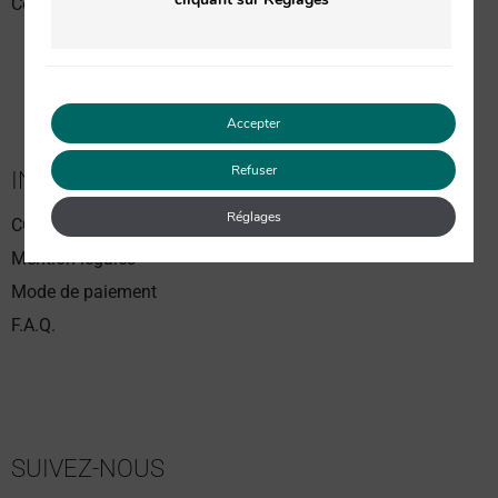
Coffrets Soin du visage
Accepter
Refuser
INFORMATIONS
Réglages
CGV
Mention légales
Mode de paiement
F.A.Q.
SUIVEZ-NOUS