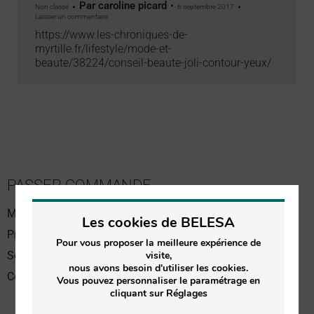
Par
caroline picard
Non classé
6 septembre 2017
Laisser un commentaire
https://www.les-chroniques-de-
myrtille.fr/lifestyle/mode-et-
beaute/38224/conseil-beaute-joli-contour-yeux/
PASSER COMMANDE
Meilleures ventes
Les cookies de BELESA
Produits Soin du visage
Pour vous proposer la meilleure expérience de
Soin du corps
visite,
nous avons besoin d'utiliser les cookies.
Coffrets Soin du visage
Vous pouvez personnaliser le paramétrage en
cliquant sur Réglages