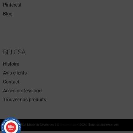
Pinterest
Blog
BELESA
Histoire
Avis clients
Contact
Accés professionel
Trouver nos produits
BELESA Made in Cévennes | ©
Insomniaq
– 2024. Tous droits réservés
9.8
9.8
/10
/10
442 avis
442 avis