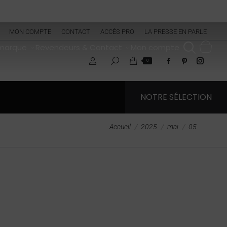
MON COMPTE
CONTACT
ACCÈS PRO
LA PRESSE EN PARLE
 marque
Revendeurs & Contact
Mon compte
0
NOTRE SÉLECTION
Vous êtes ici :
Accueil
2025
mai
05