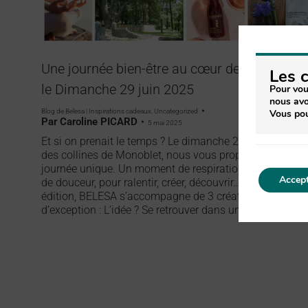
Une journée bien-être au cœur des Cévenne
Les 
le Dimanche 29 juin 2025
Pour vou
nous avo
Blog de Belesa | Inspirations cadeaux
,
Uncategorized
Vous pou
Par
Caroline PICARD
5 mai 2025
Et si on prenait le temps ? Le dimanche 29 juin, au pied
des collines de Monoblet, nous vous proposons une
journée unique. Un moment de respiration, de partage e
Accept
de douceur, pour ralentir, créer, découvrir… Pour sa 3èm
édition, BELESA s’accompagne de 3 créateurs locaux
d’exception : L’idée ? Se retrouver dans un hameau…