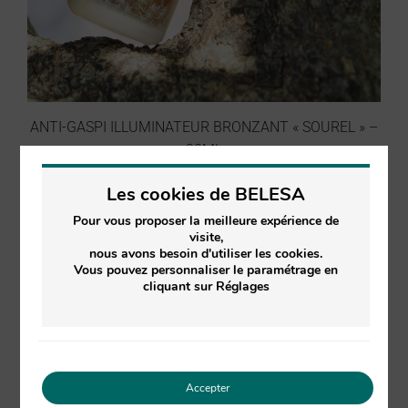
ANTI-GASPI ILLUMINATEUR BRONZANT « SOUREL » –
30ML
Les cookies de BELESA
34.90
€
28.00
€
TVA inclus
Pour vous proposer la meilleure expérience de
visite,
nous avons besoin d'utiliser les cookies.
Promo !
Vous pouvez personnaliser le paramétrage en
cliquant sur Réglages
Accepter