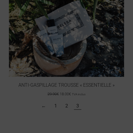
ANTI-GASPILLAGE TROUSSE « ESSENTIELLE »
29.90
€
18.00
€
TVA inclus
←
1
2
3