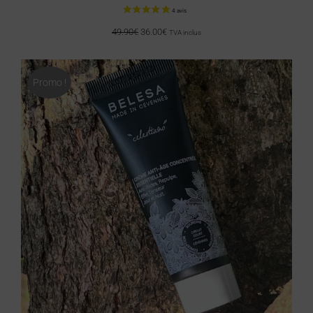
49.90
€
36.00
€
TVA inclus
Promo !