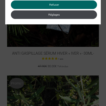
OUT OF STOCK
Refuser
Réglages
2 avis
ANTI GASPILLAGE SÉRUM HIVER « IVER » -30ML-
47.90
€
30.00
€
TVA inclus
Promo !