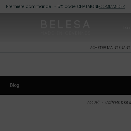
Première commande : -15% code CHATAIGNE
COMMANDER
La
ACHETER MAINTENANT
Blog
Vous êtes ici :
Accueil
Coffrets & kit