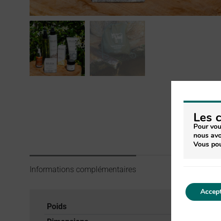
Les 
Pour vou
nous avo
Vous pou
Informations complémentaires
Accept
Poids