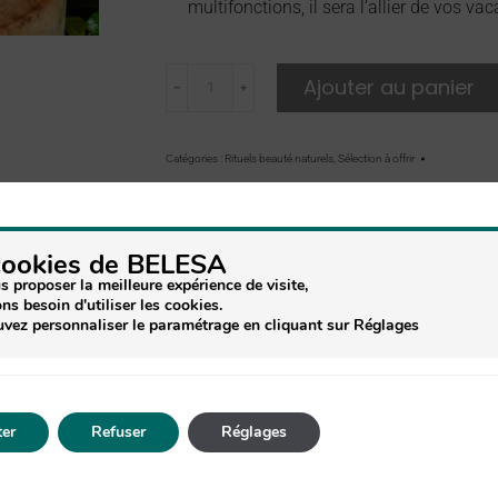
multifonctions, il sera l’allier de vos va
Ajouter au panier
﹣
﹢
Catégories :
Rituels beauté naturels
,
Sélection à offrir
Partager ce produit
cookies de BELESA
s proposer la meilleure expérience de visite,
ns besoin d'utiliser les cookies.
vez personnaliser le paramétrage en cliquant sur Réglages
er
Refuser
Réglages
0.400 kg