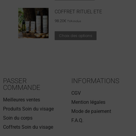
COFFRET RITUEL ETE
98.20
€
TVA inclus
Choix des options
PASSER
INFORMATIONS
COMMANDE
CGV
Meilleures ventes
Mention légales
Produits Soin du visage
Mode de paiement
Soin du corps
F.A.Q.
Coffrets Soin du visage