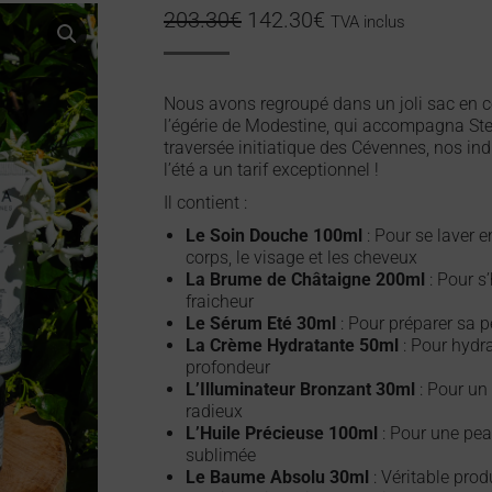
203.30
€
142.30
€
TVA inclus
Nous avons regroupé dans un joli sac en c
l’égérie de Modestine, qui accompagna St
traversée initiatique des Cévennes, nos in
l’été a un tarif exceptionnel !
Il contient :
Le Soin Douche 100ml
: Pour se laver e
corps, le visage et les cheveux
La Brume de Châtaigne 200ml
: Pour s
fraicheur
Le Sérum Eté 30ml
: Pour préparer sa p
La Crème Hydratante 50ml
: Pour hydra
profondeur
L’Illuminateur Bronzant 30ml
: Pour un
radieux
L’Huile Précieuse 100ml
: Pour une pea
sublimée
Le Baume Absolu 30ml
: Véritable prod