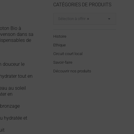
CATÉGORIES DE PRODUITS
Sélection à offrir
×
oton Bio à
evenson dans sa
Histoire
dispensables de
Ethique
Circuit court local
Savoir-faire
n douceur le
Découvrir nos produits
’hydrater tout en
eau au soleil
ter en
 bronzage
u hydratée et
uit