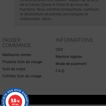
de la nature (faune et flore) et de nous les
humains. Nous sommes producteurs, cueilleurs
et distillateurs de plantes aromatiques et
médicinales. Nous…
PASSER
INFORMATIONS
COMMANDE
CGV
Meilleures ventes
Mention légales
Produits Soin du visage
Mode de paiement
Soin du corps
F.A.Q.
Coffrets Soin du visage
9.8
9.8
/10
/10
441 avis
441 avis