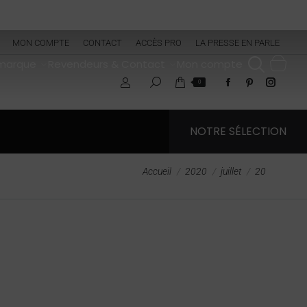
MON COMPTE
CONTACT
ACCÈS PRO
LA PRESSE EN PARLE
 marque
Revendeurs & Contact
Mon compte
0
NOTRE SÉLECTION
Vous êtes ici :
Accueil
2020
juillet
20