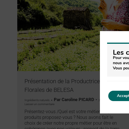
Les 
Pour vou
nous avo
Vous pou
Présentation de la Productrice d’Eaux
Florales de BELESA
Accept
Par
Caroline PICARD
Ingrédients naturels
20 juillet 2020
Laisser un commentaire
Présentez-vous /Quel est votre métier ?/ Quel
produits proposez-vous ? Nous avons fait le
choix de créer notre propre métier pour être en
cohérence avec nos valeurs : respect de la terre,