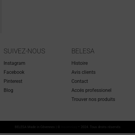
SUIVEZ-NOUS
BELESA
Instagram
Histoire
Facebook
Avis clients
Pinterest
Contact
Blog
Accés professionel
Trouver nos produits
BELESA Made in Cévennes | ©
Insomniaq
– 2024. Tous droits réservés