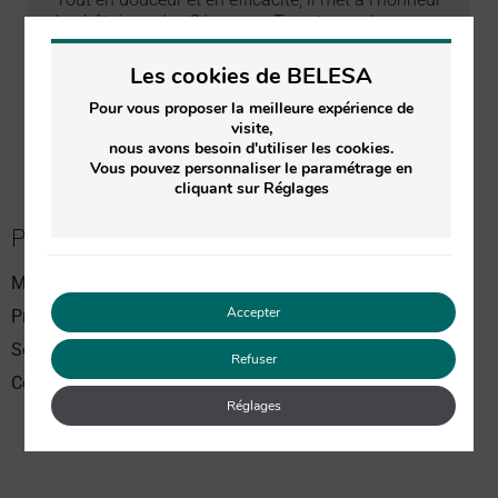
la châtaigne des Cévennes. Tous types de
peaux…
Les cookies de BELESA
Pour vous proposer la meilleure expérience de
visite,
nous avons besoin d'utiliser les cookies.
Vous pouvez personnaliser le paramétrage en
cliquant sur Réglages
PASSER COMMANDE
Meilleures ventes
Accepter
Produits Soin du visage
Soin du corps
Refuser
Coffrets Soin du visage
Réglages