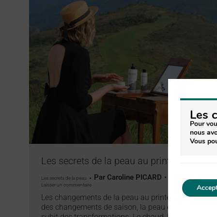
Les 
Pour vou
nous avo
Vous pou
Les secrets de la peau au printemps
Par
Caroline PICARD
Les secrets de la peau
29 avril 2022
Laisser un commentaire
Accept
Les changements de la peau au printemps Lors
des changements de saison, la peau évolue et
subit des transformations. Le chaud, le froid,