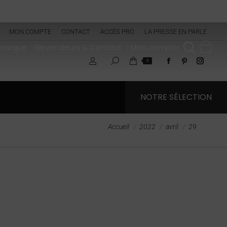
MON COMPTE
CONTACT
ACCÈS PRO
LA PRESSE EN PARLE
 marque
Revendeurs & Contact
Mon compte
0
NOTRE SÉLECTION
Vous êtes ici :
Accueil
2022
avril
29