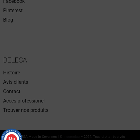
Facebook
Pinterest
Blog
BELESA
Histoire
Avis clients
Contact
Accés professionel
Trouver nos produits
BELESA Made in Cévennes | ©
Insomniaq
– 2024. Tous droits réservés
9.8
9.8
/10
/10