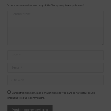
Votre adresse e-mail ne sera pas publiée Champs requis marqués avec
*
Commentaire
Nom *
E-mail *
Site Web
Enregistrez mon nom, mon e-mail et mon site Web dans ce navigateur pour la
prochaine fois que je commenterai.
Poster commentaire