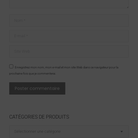
Nom *
E-mail *
Site Web
Enregistrez mon nom, mon e-mail et mon site Web dans ce navigateur pour la
prochaine fois que je commenterai.
Poster commentaire
CATÉGORIES DE PRODUITS
Sélectionner une catégorie