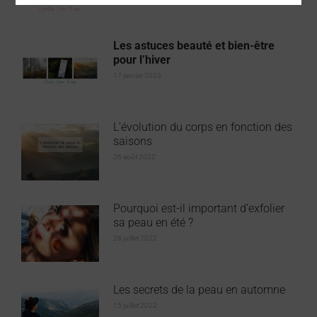
Les astuces beauté et bien-être
pour l’hiver
17 janvier 2023
L’évolution du corps en fonction des
saisons
26 août 2022
Pourquoi est-il important d’exfolier
sa peau en été ?
28 juillet 2022
Les secrets de la peau en automne
15 juillet 2022