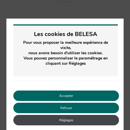
PRÉCÉDENT
Les cookies de BELESA
Le plus beau cadeau pour la fête des mères
Pour vous proposer la meilleure expérience de
visite,
nous avons besoin d'utiliser les cookies.
Vous pouvez personnaliser le paramétrage en
SUIVANT
cliquant sur Réglages
Les secrets de la peau en automne
Accepter
Articles similaires
Refuser
Les astuces beauté et bien-être pour
Réglages
le printemps
2 mars 2023