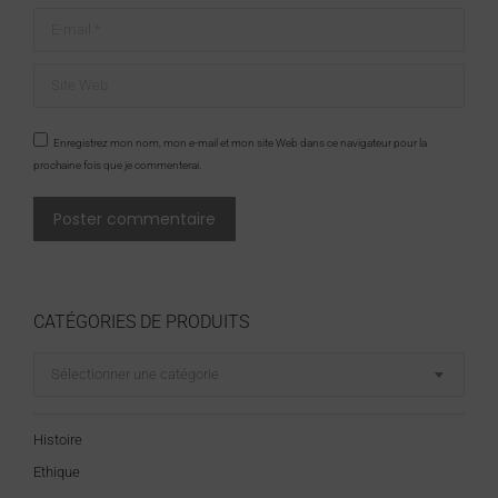
E-mail *
Site Web
Enregistrez mon nom, mon e-mail et mon site Web dans ce navigateur pour la
prochaine fois que je commenterai.
Poster commentaire
CATÉGORIES DE PRODUITS
Sélectionner une catégorie
Histoire
Ethique