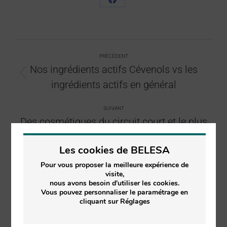
PRÉCÉDENT
Nos ingrédients actifs Cévenols vs les
ingrédients actifs en général
SUIVANT
Des cosmétiques du circuit court et le plus
ancien fabricant de jeans français.
Les cookies de BELESA
Pour vous proposer la meilleure expérience de
visite,
nous avons besoin d'utiliser les cookies.
Articles similaires
Vous pouvez personnaliser le paramétrage en
cliquant sur Réglages
NOEL EN CEVENNES