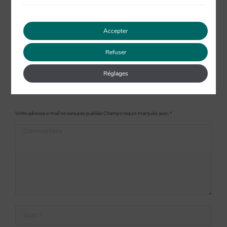
15 novembre 2022
Accepter
Refuser
Réglages
Laisser un commentaire
Votre adresse e-mail ne sera pas publiée Champs requis marqués avec
*
Commentaire
Nom *