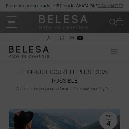
Première commande : -15% code CHATAIGNE
COMMANDER
0
LE CIRCUIT COURT LE PLUS LOCAL
POSSIBLE
Vous êtes ici :
Accueil
Le circuit court local
Le circuit court le plus…
MAI
4