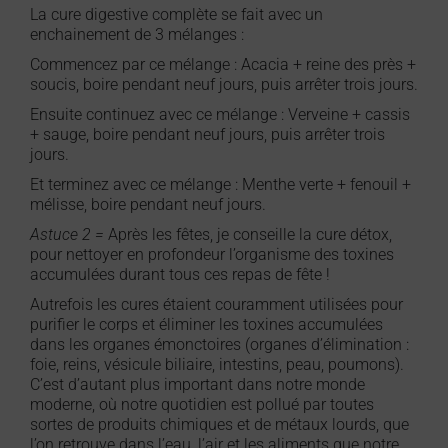
La cure digestive complète se fait avec un
enchainement de 3 mélanges :
Commencez par ce mélange : Acacia + reine des près +
soucis, boire pendant neuf jours, puis arrêter trois jours.
Ensuite continuez avec ce mélange : Verveine + cassis
+ sauge, boire pendant neuf jours, puis arrêter trois
jours.
Et terminez avec ce mélange : Menthe verte + fenouil +
mélisse, boire pendant neuf jours.
Astuce 2 =
Après les fêtes, je conseille la cure détox,
pour nettoyer en profondeur l’organisme des toxines
accumulées durant tous ces repas de fête !
Autrefois les cures étaient couramment utilisées pour
purifier le corps et éliminer les toxines accumulées
dans les organes émonctoires (organes d’élimination :
foie, reins, vésicule biliaire, intestins, peau, poumons).
C’est d’autant plus important dans notre monde
moderne, où notre quotidien est pollué par toutes
sortes de produits chimiques et de métaux lourds, que
l’on retrouve dans l’eau, l’air et les aliments que notre