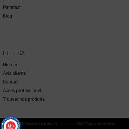
Pinterest
Blog
BELESA
Histoire
Avis clients
Contact
Accés professionel
Trouver nos produits
BELESA Made in Cévennes | ©
Insomniaq
– 2024. Tous droits réservés
9.8
9.8
/10
/10
442 avis
442 avis