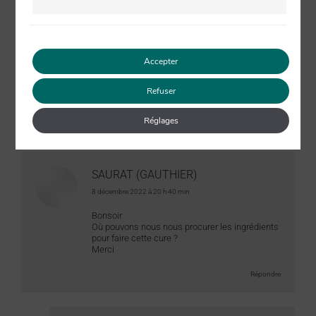
4 mai 2021
Accepter
Refuser
2 commentaires
Réglages
SAURAT (GAUTHIER)
dit
8 décembre 2022 à 20 h 40 min
:
Bonsoir
Où pouvons nous nous procurer les ingrédients
pour faire cette cure ?
Merci
Répondre