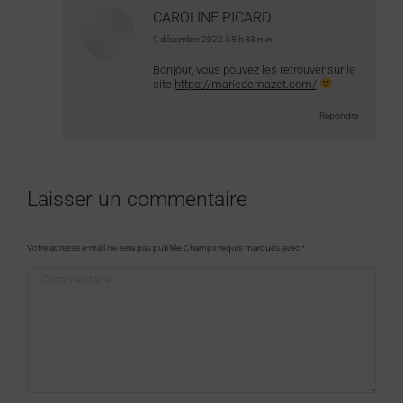
CAROLINE PICARD
dit
9 décembre 2022 à 8 h 33 min
:
Bonjour, vous pouvez les retrouver sur le
site
https://mariedemazet.com/
Répondre
Laisser un commentaire
Votre adresse e-mail ne sera pas publiée Champs requis marqués avec
*
Commentaire