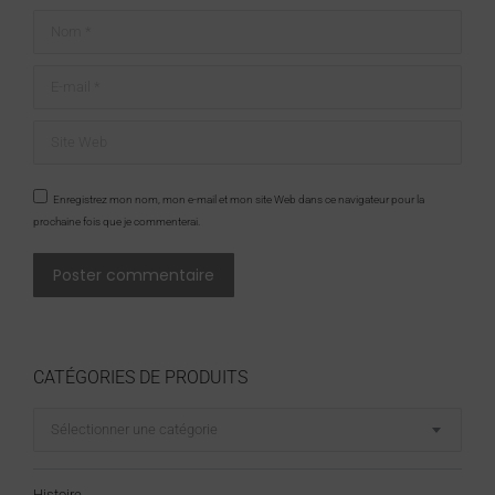
Nom *
E-mail *
Site Web
Enregistrez mon nom, mon e-mail et mon site Web dans ce navigateur pour la
prochaine fois que je commenterai.
Poster commentaire
CATÉGORIES DE PRODUITS
Sélectionner une catégorie
Histoire