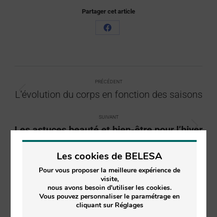
Partager cet article
PRÉCÉDENT
L’évolution du corps en fonction des saisons
SUIVANT
Les astuces beauté et bien-être pour l’hiver
Les cookies de BELESA
Pour vous proposer la meilleure expérience de
visite,
Articles similaires
nous avons besoin d'utiliser les cookies.
Vous pouvez personnaliser le paramétrage en
cliquant sur Réglages
Le circuit court le plus local possible