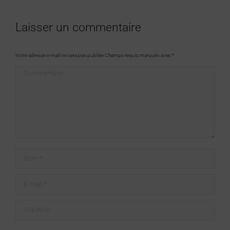
Laisser un commentaire
Votre adresse e-mail ne sera pas publiée Champs requis marqués avec
*
Commentaire
Nom *
E-mail *
Site Web