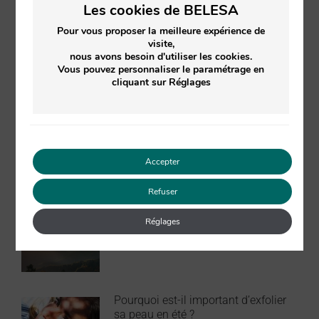
Les cookies de BELESA
printemps
Pour vous proposer la meilleure expérience de
visite,
nous avons besoin d'utiliser les cookies.
Vous pouvez personnaliser le paramétrage en
cliquant sur Réglages
Articles similaires
Les astuces beauté et bien-être pour
le printemps
Accepter
2 mars 2023
Refuser
L’évolution du corps en fonction des
Réglages
saisons
26 août 2022
Pourquoi est-il important d’exfolier
sa peau en été ?