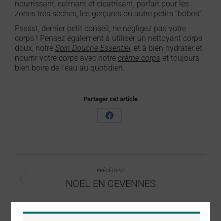
nourrissant, calmant et cicatrisant, parfait pour les
zones très sèches, les gerçures ou autre petits “bobos”.
Psssst, dernier petit conseil, ne négligez pas votre
corps ! Pensez également à utiliser un nettoyant corps
doux, notre
Soin Douche Essentiel
, et à bien hydrater et
nourrir votre corps avec notre
crème corps
et toujours
bien boire de l’eau au quotidien.
Partager cet article
PRÉCÉDENT
NOEL EN CEVENNES
SUIVANT
Les astuces beauté et bien-être pour le