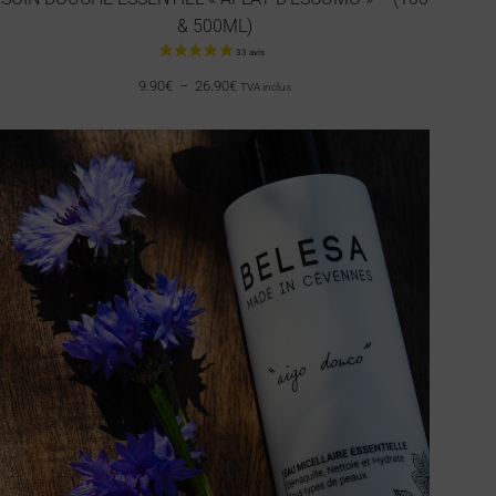
& 500ML)
9.90
€
–
26.90
€
TVA inclus