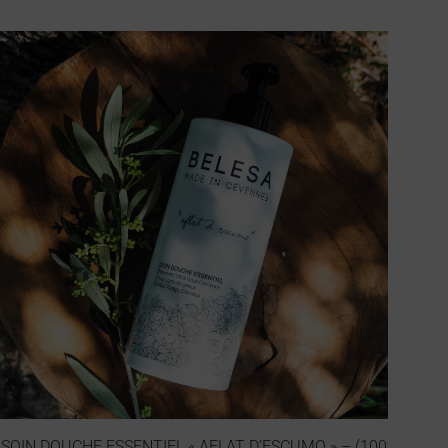
SOIN DOUCHE ESSENTIEL « AFLAT D’ESCUMO » – (100