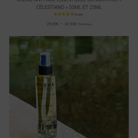
CÉLESTIANO » 50ML ET 25ML
29.90
€
–
52.90
€
TVA inclus