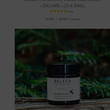
« ESCLAIRE » (25 & 50ML)
19.90
€
–
32.90
€
TVA inclus