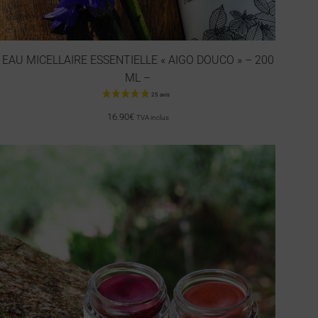
EAU MICELLAIRE ESSENTIELLE « AIGO DOUCO » – 200
ML –
16.90
€
TVA inclus
83 avis