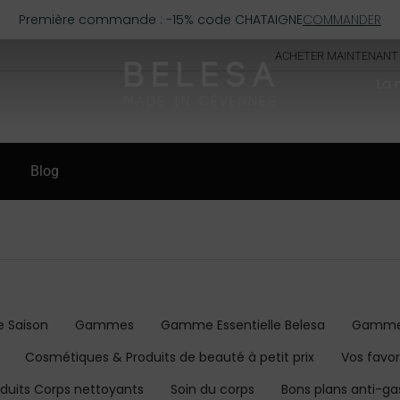
Première commande : -15% code CHATAIGNE
COMMANDER
ACHETER MAINTENANT
La
Blog
e Saison
Gammes
Gamme Essentielle Belesa
Gamme 
Cosmétiques & Produits de beauté à petit prix
Vos favor
oduits Corps nettoyants
Soin du corps
Bons plans anti-ga