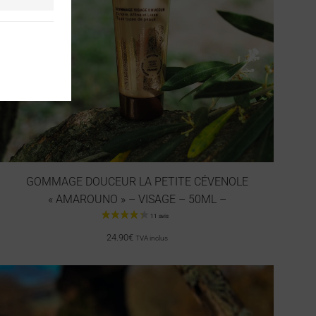
33 avis
GOMMAGE DOUCEUR LA PETITE CÉVENOLE
« AMAROUNO » – VISAGE – 50ML –
24.90
€
TVA inclus