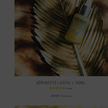
SÉRUM ÉTÉ « ESTIU » -30ML-
49.90
€
TVA inclus