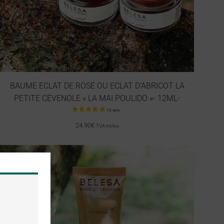
BAUME ECLAT DE ROSE OU ECLAT D’ABRICOT LA
PETITE CÉVENOLE « LA MAI POULIDO »- 12ML-
24.90
€
TVA inclus