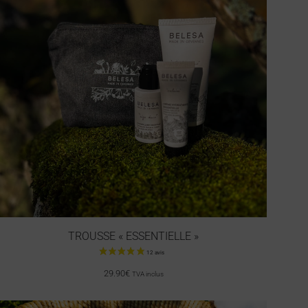
TROUSSE « ESSENTIELLE »
29.90
€
TVA inclus