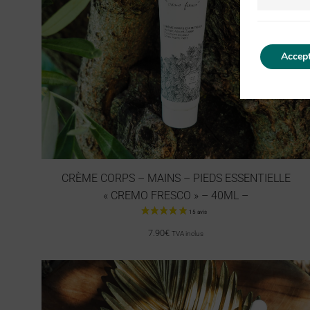
Accept
CRÈME CORPS – MAINS – PIEDS ESSENTIELLE
« CREMO FRESCO » – 40ML –
7.90
€
TVA inclus