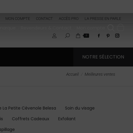
MON COMPTE
CONTACT
ACCÈS PRO
LA PRESSE EN PARLE
 marque
Revendeurs & Contact
Mon compte
0
NOTRE SÉLECTION
Vous êtes ici :
Accueil
Meilleures ventes
La Petite Cévenole Belesa
Soin du visage
is
Coffrets Cadeaux
Exfoliant
spillage