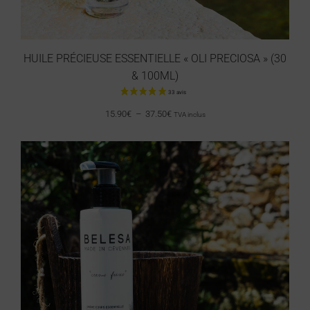
HUILE PRÉCIEUSE ESSENTIELLE « OLI PRECIOSA » (30
& 100ML)
15.90
€
–
37.50
€
TVA inclus
65 avis