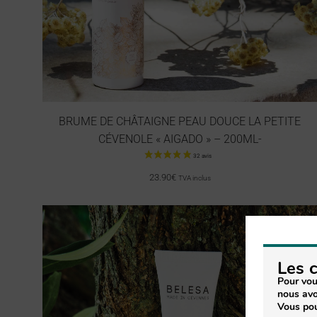
BRUME DE CHÂTAIGNE PEAU DOUCE LA PETITE
CÉVENOLE « AIGADO » – 200ML-
23.90
€
TVA inclus
Les 
Pour vou
nous avo
Vous pou