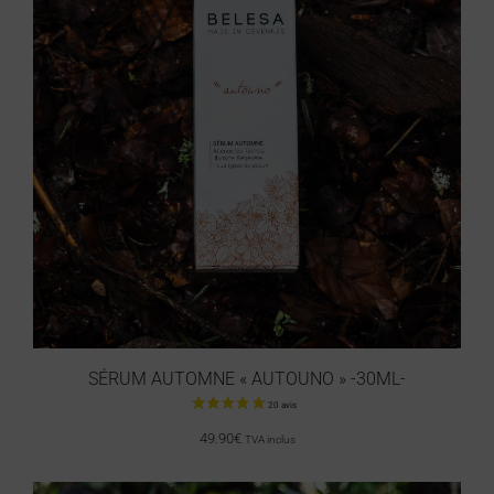
SÉRUM AUTOMNE « AUTOUNO » -30ML-
49.90
€
TVA inclus