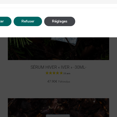
er
Refuser
Réglages
30 avis
SÉRUM HIVER « IVER » -30ML-
47.90
€
TVA inclus